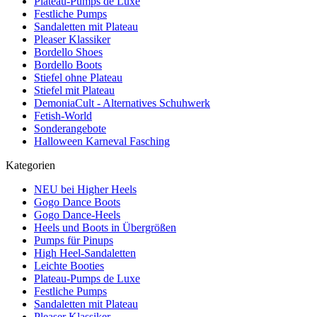
Plateau-Pumps de Luxe
Festliche Pumps
Sandaletten mit Plateau
Pleaser Klassiker
Bordello Shoes
Bordello Boots
Stiefel ohne Plateau
Stiefel mit Plateau
DemoniaCult - Alternatives Schuhwerk
Fetish-World
Sonderangebote
Halloween Karneval Fasching
Kategorien
NEU bei Higher Heels
Gogo Dance Boots
Gogo Dance-Heels
Heels und Boots in Übergrößen
Pumps für Pinups
High Heel-Sandaletten
Leichte Booties
Plateau-Pumps de Luxe
Festliche Pumps
Sandaletten mit Plateau
Pleaser Klassiker