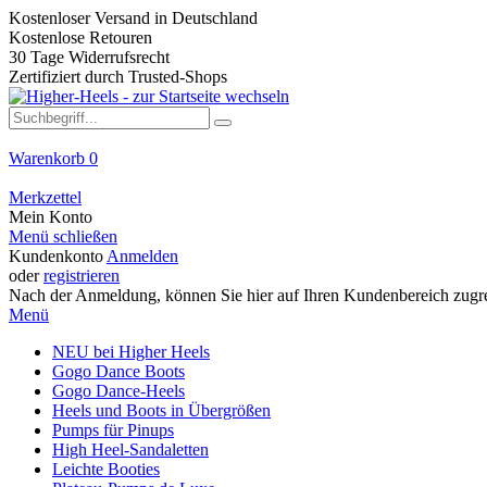
Kostenloser Versand in Deutschland
Kostenlose Retouren
30 Tage Widerrufsrecht
Zertifiziert durch Trusted-Shops
Warenkorb
0
Merkzettel
Mein Konto
Menü schließen
Kundenkonto
Anmelden
oder
registrieren
Nach der Anmeldung, können Sie hier auf Ihren Kundenbereich zugre
Menü
NEU bei Higher Heels
Gogo Dance Boots
Gogo Dance-Heels
Heels und Boots in Übergrößen
Pumps für Pinups
High Heel-Sandaletten
Leichte Booties