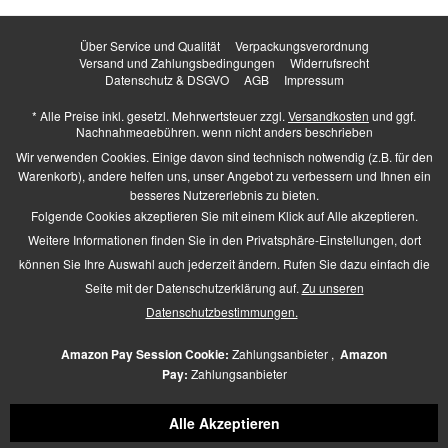
Über Service und Qualität
Verpackungsverordnung
Versand und Zahlungsbedingungen
Widerrufsrecht
Datenschutz & DSGVO
AGB
Impressum
* Alle Preise inkl. gesetzl. Mehrwertsteuer zzgl.
Versandkosten
und ggf.
Nachnahmegebühren, wenn nicht anders beschrieben
Higher Heels - All Rights Reserved. Design by
TC-Innovations GmbH
Wir verwenden Cookies. Einige davon sind technisch notwendig (z.B. für den
Warenkorb), andere helfen uns, unser Angebot zu verbessern und Ihnen ein
besseres Nutzererlebnis zu bieten.
Folgende Cookies akzeptieren Sie mit einem Klick auf Alle akzeptieren.
Barrierefrei Hilfswerkzeuge
Weitere Informationen finden Sie in den Privatsphäre-Einstellungen, dort
Kontrast +
können Sie Ihre Auswahl auch jederzeit ändern. Rufen Sie dazu einfach die
Links hervorheben
Seite mit der Datenschutzerklärung auf.
Zu unseren
Größerer Text
Zeichen-Abstand
Datenschutzbestimmungen.
Schriftart
Zusätzliche Beschreibung
Amazon Pay Session Cookie:
Zahlungsanbieter ,
Amazon
Animationen pausieren
Pay:
Zahlungsanbieter
Lese-Führung
Navigation per Tab-Taste
Alle Akzeptieren
Mauszeiger