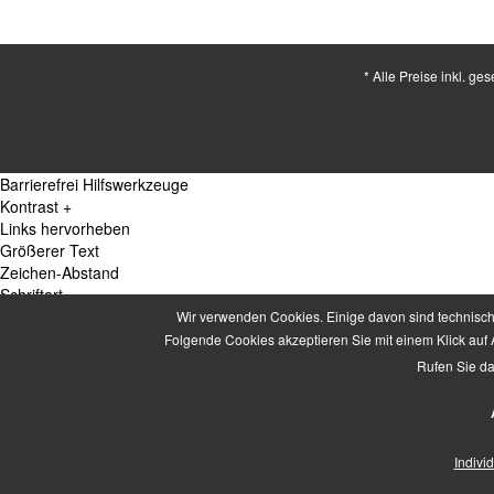
* Alle Preise inkl. ge
Barrierefrei Hilfswerkzeuge
Kontrast +
Links hervorheben
Größerer Text
Zeichen-Abstand
Schriftart
Zusätzliche Beschreibung
Wir verwenden Cookies. Einige davon sind technisch 
Animationen pausieren
Folgende Cookies akzeptieren Sie mit einem Klick auf A
Lese-Führung
Rufen Sie da
Navigation per Tab-Taste
Mauszeiger
Icon verschieben
Seiten-Struktur
Indivi
Zurücksetzen
powered by
designverign