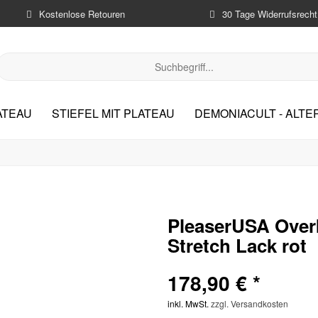
Kostenlose Retouren
30 Tage Widerrufsrecht
ATEAU
STIEFEL MIT PLATEAU
DEMONIACULT - ALT
PleaserUSA Overk
Stretch Lack rot
178,90 € *
inkl. MwSt.
zzgl. Versandkosten