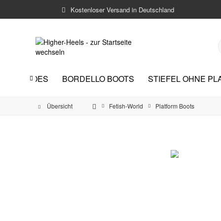
Kostenloser Versand in Deutschland
ELLO SHOES
BORDELLO BOOTS
STIEFEL OHNE PL

Übersicht
Fetish-World
Platform Boots