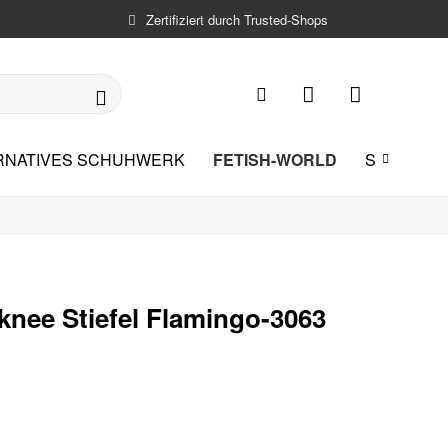
Zertifiziert durch Trusted-Shops
FETISH-WORLD
ERNATIVES SCHUHWERK
SONDERA

nee Stiefel Flamingo-3063