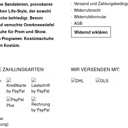
Versand und Zahlungsbedin
he Sandaletten, provokante
Widerrufsrecht
chen Life-Style, der sowohl
Widerrufsformular
he befriedigt. Betont
AGB
nd verruchte Overkneestiefel
huhe für Prom und Show.
Widerruf erklären
m Programm: Kostümschuhe
em Kostüm.
E ZAHLUNGSARTEN
WIR VERSENDEN MIT: