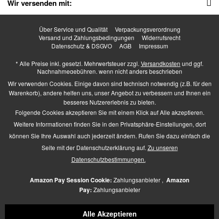
Wir versenden mit:
Über Service und Qualität
Verpackungsverordnung
Versand und Zahlungsbedingungen
Widerrufsrecht
Datenschutz & DSGVO
AGB
Impressum
* Alle Preise inkl. gesetzl. Mehrwertsteuer zzgl.
Versandkosten
und ggf.
Nachnahmegebühren, wenn nicht anders beschrieben
Higher Heels - All Rights Reserved. Design by
TC-Innovations GmbH
Wir verwenden Cookies. Einige davon sind technisch notwendig (z.B. für den
Warenkorb), andere helfen uns, unser Angebot zu verbessern und Ihnen ein
besseres Nutzererlebnis zu bieten.
Folgende Cookies akzeptieren Sie mit einem Klick auf Alle akzeptieren.
Barrierefrei Hilfswerkzeuge
Weitere Informationen finden Sie in den Privatsphäre-Einstellungen, dort
Kontrast +
können Sie Ihre Auswahl auch jederzeit ändern. Rufen Sie dazu einfach die
Links hervorheben
Seite mit der Datenschutzerklärung auf.
Zu unseren
Größerer Text
Zeichen-Abstand
Datenschutzbestimmungen.
Schriftart
Zusätzliche Beschreibung
Amazon Pay Session Cookie:
Zahlungsanbieter ,
Amazon
Animationen pausieren
Pay:
Zahlungsanbieter
Lese-Führung
Navigation per Tab-Taste
Alle Akzeptieren
Mauszeiger