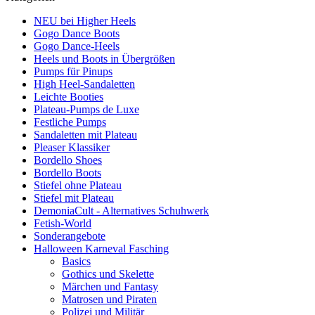
NEU bei Higher Heels
Gogo Dance Boots
Gogo Dance-Heels
Heels und Boots in Übergrößen
Pumps für Pinups
High Heel-Sandaletten
Leichte Booties
Plateau-Pumps de Luxe
Festliche Pumps
Sandaletten mit Plateau
Pleaser Klassiker
Bordello Shoes
Bordello Boots
Stiefel ohne Plateau
Stiefel mit Plateau
DemoniaCult - Alternatives Schuhwerk
Fetish-World
Sonderangebote
Halloween Karneval Fasching
Basics
Gothics und Skelette
Märchen und Fantasy
Matrosen und Piraten
Polizei und Militär