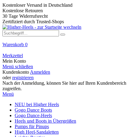
Kostenloser Versand in Deutschland
Kostenlose Retouren
30 Tage Widerrufsrecht
Zertifiziert durch Trusted-Shops
Warenkorb
0
Merkzettel
Mein Konto
Menü schließen
Kundenkonto
Anmelden
oder
registrieren
Nach der Anmeldung, können Sie hier auf Ihren Kundenbereich
zugreifen.
Menü
NEU bei Higher Heels
Gogo Dance Boots
Gogo Dance-Heels
Heels und Boots in Übergrößen
Pumps für Pinups
High Heel-Sandaletten