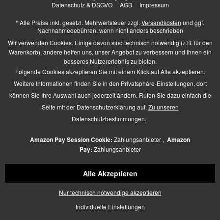
Datenschutz & DSGVO
AGB
Impressum
* Alle Preise inkl. gesetzl. Mehrwertsteuer zzgl.
Versandkosten
und ggf.
Nachnahmegebühren, wenn nicht anders beschrieben
Higher Heels - All Rights Reserved. Design by
TC-Innovations GmbH
Wir verwenden Cookies. Einige davon sind technisch notwendig (z.B. für den
Warenkorb), andere helfen uns, unser Angebot zu verbessern und Ihnen ein
besseres Nutzererlebnis zu bieten.
Folgende Cookies akzeptieren Sie mit einem Klick auf Alle akzeptieren.
Barrierefrei Hilfswerkzeuge
Weitere Informationen finden Sie in den Privatsphäre-Einstellungen, dort
Kontrast +
können Sie Ihre Auswahl auch jederzeit ändern. Rufen Sie dazu einfach die
Links hervorheben
Seite mit der Datenschutzerklärung auf.
Zu unseren
Größerer Text
Zeichen-Abstand
Datenschutzbestimmungen.
Schriftart
Zusätzliche Beschreibung
Amazon Pay Session Cookie:
Zahlungsanbieter ,
Amazon
Animationen pausieren
Pay:
Zahlungsanbieter
Lese-Führung
Navigation per Tab-Taste
Alle Akzeptieren
Mauszeiger
Icon verschieben
Nur technisch notwendige akzeptieren
Seiten-Struktur
Zurücksetzen
Individuelle Einstellungen
powered by
designverign