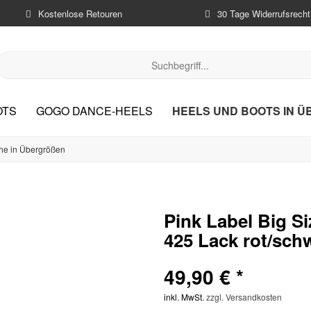
Kostenlose Retouren
30 Tage Widerrufsrecht
HEELS UND BOOTS IN Ü
OTS
GOGO DANCE-HEELS
he in Übergrößen
Pink Label Big S
425 Lack rot/sch
49,90 € *
inkl. MwSt.
zzgl. Versandkosten