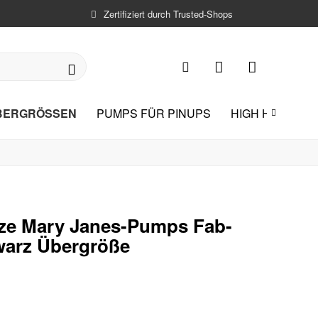
Zertifiziert durch Trusted-Shops
BERGRÖSSEN
PUMPS FÜR PINUPS
HIGH HEEL-SA

ize Mary Janes-Pumps Fab-
warz Übergröße