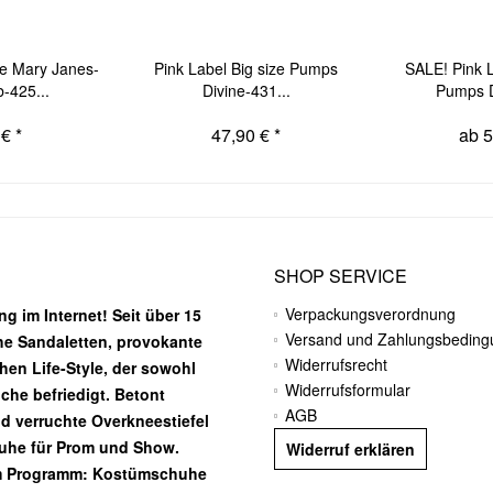
ze Mary Janes-
Pink Label Big size Pumps
SALE! Pink L
-425...
Divine-431...
Pumps D
€ *
47,90 € *
ab 5
SHOP SERVICE
Verpackungsverordnung
g im Internet! Seit über 15
Versand und Zahlungsbedin
he Sandaletten, provokante
Widerrufsrecht
chen Life-Style, der sowohl
Widerrufsformular
he befriedigt. Betont
AGB
nd verruchte Overkneestiefel
huhe für Prom und Show.
Widerruf erklären
m Programm: Kostümschuhe