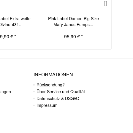
abel Extra weite
Pink Label Damen Big Size
Pink La
ivine-431...
Mary Janes Pumps...
Mary
9,90 € *
95,90 € *
INFORMATIONEN
Rücksendung?
gungen
Über Service und Qualität
Datenschutz & DSGVO
Impressum