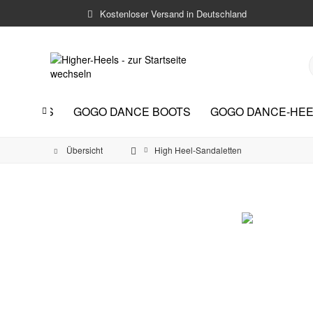
Kostenloser Versand in Deutschland
HER HEELS
GOGO DANCE BOOTS
GOGO DANCE-HEE

Übersicht
High Heel-Sandaletten