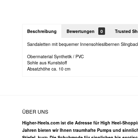
Beschreibung
Bewertungen
0
Trusted S
Sandaletten mit bequemer Innensohlesilbernen Slingba
Obermaterial Synthetik / PVC
Sohle aus Kunststoff
Absatzhöhe ca. 10 cm
ÜBER UNS
Higher-Heels.com ist die Adresse für High Heel-Shoppin
Jahren bieten wir Ihnen traumhafte Pumps und sinnlic
Stiefel, kurz: Die Schuhmode für sinnlichen bis exotis