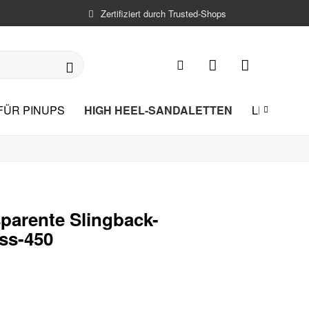
Zertifiziert durch Trusted-Shops
HIGH HEEL-SANDALETTEN
FÜR PINUPS
LEICHTE 

sparente Slingback-
ss-450