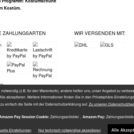
m Programm: Kostümschuhe
em Kostüm.
E ZAHLUNGSARTEN
WIR VERSENDEN MIT:
notwendig (z.B. für den Warenkorb), andere helfen uns, unser Angebot zu verbess
lle akzeptieren. Weitere Informationen finden Sie in den Privatsphäre-Einstellung
zu einfach die Seite mit der Datenschutzerklärung auf.
Zu unseren Datenschutzbe
setzl. Mehrwertsteuer zzgl.
Versandkosten
und ggf. Nachnahmegebühren, wenn nich
Amazon Pay Session Cookie:
Zahlungsanbieter ,
Amazon Pay:
Zahlungsanbiete
Higher Heels - All Rights Reserved. Design by
TC-Innovations GmbH
Alle Akzept
duelle Einstellungen
Nur technisch notwendige akzeptieren