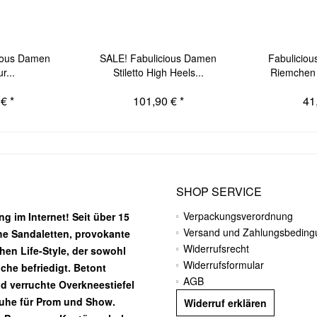
ious Damen
SALE! Fabulicious Damen
Fabulicio
r...
Stiletto High Heels...
Riemchen 
€ *
101,90 € *
41
SHOP SERVICE
Verpackungsverordnung
g im Internet! Seit über 15
Versand und Zahlungsbedin
he Sandaletten, provokante
Widerrufsrecht
chen Life-Style, der sowohl
Widerrufsformular
he befriedigt. Betont
AGB
nd verruchte Overkneestiefel
huhe für Prom und Show.
Widerruf erklären