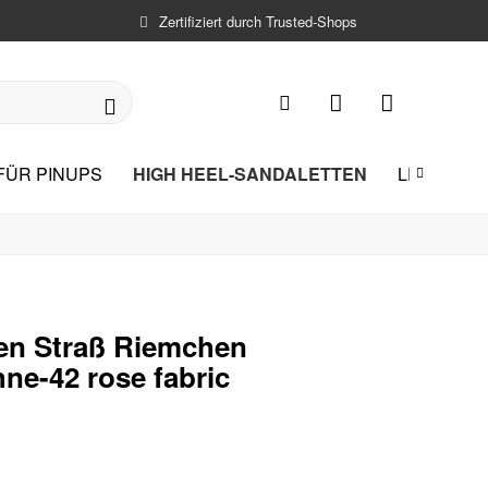
Zertifiziert durch Trusted-Shops
HIGH HEEL-SANDALETTEN
FÜR PINUPS
LEICHTE 

en Straß Riemchen
ne-42 rose fabric