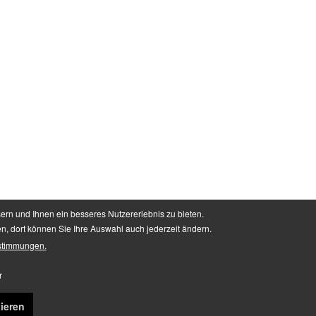
ern und Ihnen ein besseres Nutzererlebnis zu bieten.
en, dort können Sie Ihre Auswahl auch jederzeit ändern.
stimmungen.
t anders beschrieben
r
ieren