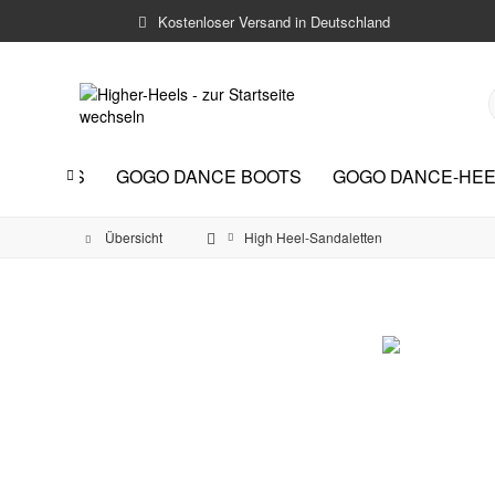
Kostenloser Versand in Deutschland
HER HEELS
GOGO DANCE BOOTS
GOGO DANCE-HEE

Übersicht
High Heel-Sandaletten