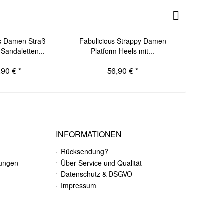
us Damen Straß
Fabulicious Strappy Damen
Pleas
Sandaletten...
Platform Heels mit...
Sandalet
,90 € *
56,90 € *
INFORMATIONEN
Rücksendung?
gungen
Über Service und Qualität
Datenschutz & DSGVO
Impressum