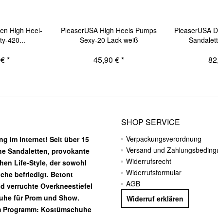
n High Heel-
PleaserUSA High Heels Pumps
PleaserUSA D
y-420...
Sexy-20 Lack weiß
Sandalett
€ *
45,90 € *
82
SHOP SERVICE
Verpackungsverordnung
g im Internet! Seit über 15
Versand und Zahlungsbedin
he Sandaletten, provokante
Widerrufsrecht
chen Life-Style, der sowohl
Widerrufsformular
he befriedigt. Betont
AGB
nd verruchte Overkneestiefel
huhe für Prom und Show.
Widerruf erklären
m Programm: Kostümschuhe