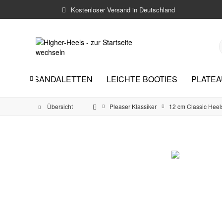
Kostenloser Versand in Deutschland
GH HEEL-SANDALETTEN
LEICHTE BOOTIES
PLATEA

Übersicht
Pleaser Klassiker
12 cm Classic Heel