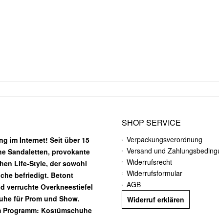
SHOP SERVICE
Verpackungsverordnung
g im Internet! Seit über 15
Versand und Zahlungsbedin
he Sandaletten, provokante
Widerrufsrecht
chen Life-Style, der sowohl
Widerrufsformular
he befriedigt. Betont
AGB
nd verruchte Overkneestiefel
huhe für Prom und Show.
Widerruf erklären
m Programm: Kostümschuhe