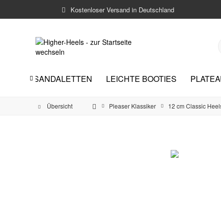
Kostenloser Versand in Deutschland
GH HEEL-SANDALETTEN
LEICHTE BOOTIES
PLATEA

Übersicht
Pleaser Klassiker
12 cm Classic Heel