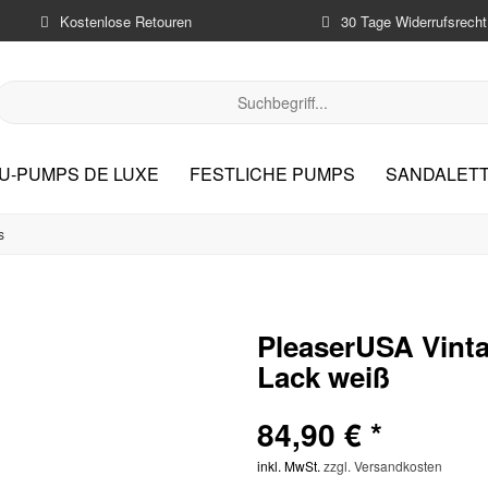
Kostenlose Retouren
30 Tage Widerrufsrecht
U-PUMPS DE LUXE
FESTLICHE PUMPS
SANDALETT
s
PleaserUSA Vint
Lack weiß
84,90 € *
inkl. MwSt.
zzgl. Versandkosten