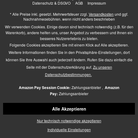
Datenschutz & DSGVO
AGB
Impressum
* Alle Preise inkl. gesetzl. Mehrwertsteuer zzgl.
Versandkosten
und ggf.
Nachnahmegebühren, wenn nicht anders beschrieben
Higher Heels - All Rights Reserved. Design by
TC-Innovations GmbH
Wir verwenden Cookies. Einige davon sind technisch notwendig (z.B. für den
Warenkorb), andere helfen uns, unser Angebot zu verbessern und Ihnen ein
besseres Nutzererlebnis zu bieten.
Folgende Cookies akzeptieren Sie mit einem Klick auf Alle akzeptieren.
Barrierefrei Hilfswerkzeuge
Weitere Informationen finden Sie in den Privatsphäre-Einstellungen, dort
Kontrast +
können Sie Ihre Auswahl auch jederzeit ändern. Rufen Sie dazu einfach die
Links hervorheben
Seite mit der Datenschutzerklärung auf.
Zu unseren
Größerer Text
Zeichen-Abstand
Datenschutzbestimmungen.
Schriftart
Zusätzliche Beschreibung
Amazon Pay Session Cookie:
Zahlungsanbieter ,
Amazon
Animationen pausieren
Pay:
Zahlungsanbieter
Lese-Führung
Navigation per Tab-Taste
Alle Akzeptieren
Mauszeiger
Icon verschieben
Nur technisch notwendige akzeptieren
Seiten-Struktur
Zurücksetzen
Individuelle Einstellungen
powered by
designverign