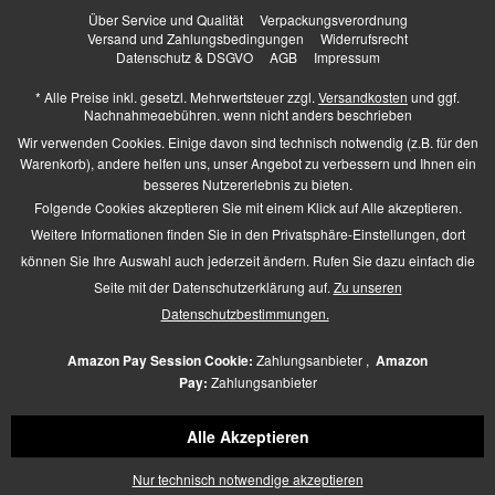
Über Service und Qualität
Verpackungsverordnung
Versand und Zahlungsbedingungen
Widerrufsrecht
Datenschutz & DSGVO
AGB
Impressum
* Alle Preise inkl. gesetzl. Mehrwertsteuer zzgl.
Versandkosten
und ggf.
Nachnahmegebühren, wenn nicht anders beschrieben
Higher Heels - All Rights Reserved. Design by
TC-Innovations GmbH
Wir verwenden Cookies. Einige davon sind technisch notwendig (z.B. für den
Warenkorb), andere helfen uns, unser Angebot zu verbessern und Ihnen ein
besseres Nutzererlebnis zu bieten.
Folgende Cookies akzeptieren Sie mit einem Klick auf Alle akzeptieren.
Barrierefrei Hilfswerkzeuge
Weitere Informationen finden Sie in den Privatsphäre-Einstellungen, dort
Kontrast +
können Sie Ihre Auswahl auch jederzeit ändern. Rufen Sie dazu einfach die
Links hervorheben
Seite mit der Datenschutzerklärung auf.
Zu unseren
Größerer Text
Zeichen-Abstand
Datenschutzbestimmungen.
Schriftart
Zusätzliche Beschreibung
Amazon Pay Session Cookie:
Zahlungsanbieter ,
Amazon
Animationen pausieren
Pay:
Zahlungsanbieter
Lese-Führung
Navigation per Tab-Taste
Alle Akzeptieren
Mauszeiger
Icon verschieben
Nur technisch notwendige akzeptieren
Seiten-Struktur