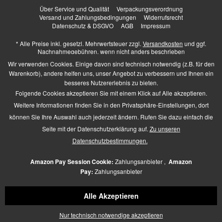
Über Service und Qualität
Verpackungsverordnung
Versand und Zahlungsbedingungen
Widerrufsrecht
Datenschutz & DSGVO
AGB
Impressum
* Alle Preise inkl. gesetzl. Mehrwertsteuer zzgl.
Versandkosten
und ggf.
Nachnahmegebühren, wenn nicht anders beschrieben
Higher Heels - All Rights Reserved. Design by
TC-Innovations GmbH
Wir verwenden Cookies. Einige davon sind technisch notwendig (z.B. für den
Warenkorb), andere helfen uns, unser Angebot zu verbessern und Ihnen ein
besseres Nutzererlebnis zu bieten.
Folgende Cookies akzeptieren Sie mit einem Klick auf Alle akzeptieren.
Barrierefrei Hilfswerkzeuge
Weitere Informationen finden Sie in den Privatsphäre-Einstellungen, dort
Kontrast +
können Sie Ihre Auswahl auch jederzeit ändern. Rufen Sie dazu einfach die
Links hervorheben
Seite mit der Datenschutzerklärung auf.
Zu unseren
Größerer Text
Zeichen-Abstand
Datenschutzbestimmungen.
Schriftart
Zusätzliche Beschreibung
Amazon Pay Session Cookie:
Zahlungsanbieter ,
Amazon
Animationen pausieren
Pay:
Zahlungsanbieter
Lese-Führung
Navigation per Tab-Taste
Alle Akzeptieren
Mauszeiger
Icon verschieben
Nur technisch notwendige akzeptieren
Seiten-Struktur