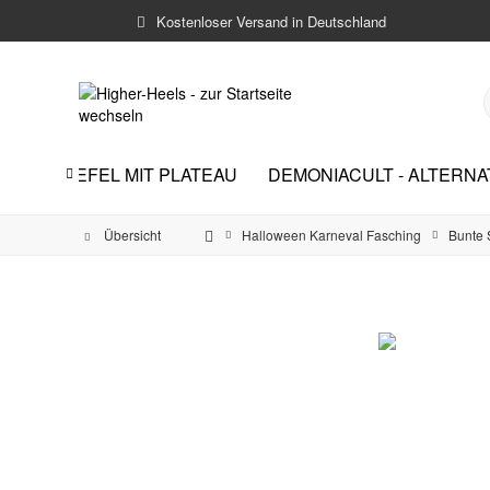
Kostenloser Versand in Deutschland
AU
STIEFEL MIT PLATEAU
DEMONIACULT - ALTERN

Übersicht
Halloween Karneval Fasching
Bunte S