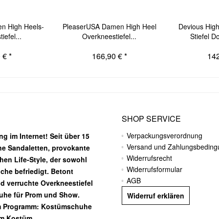
n High Heels-
PleaserUSA Damen High Heel
Devious Hig
iefel...
Overkneestiefel...
Stiefel D
 € *
166,90 € *
142
SHOP SERVICE
Verpackungsverordnung
g im Internet! Seit über 15
Versand und Zahlungsbedin
he Sandaletten, provokante
Widerrufsrecht
chen Life-Style, der sowohl
Widerrufsformular
he befriedigt. Betont
AGB
nd verruchte Overkneestiefel
huhe für Prom und Show.
Widerruf erklären
m Programm: Kostümschuhe
em Kostüm.