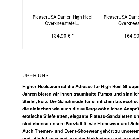
PleaserUSA Damen High Heel
PleaserUSA Dame
Overkneestiefel...
Overkneest
134,90 € *
164,90
ÜBER UNS
Higher-Heels.com ist die Adresse für High Heel-Shoppin
Jahren bieten wir Ihnen traumhafte Pumps und sinnlic
Stiefel, kurz: Die Schuhmode für sinnlichen bis exotis
die einfachen wie auch die außergewöhnlichen Ansprüc
erotische Stiefeletten, elegante Plateau-Sandaletten u
sind ebenso unsere Spezialität wie Homewear und Sc
Auch Themen- und Event-Shoewear gehört zu unsere
und -Stiefel, passend zu jeder Verkleidung und zu jed