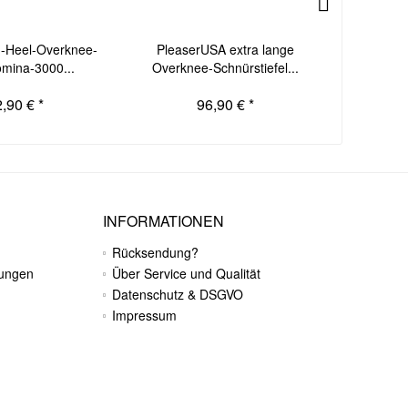
h-Heel-Overknee-
PleaserUSA extra lange
Pleas
omina-3000...
Overknee-Schnürstiefel...
Ove
,90 € *
96,90 € *
INFORMATIONEN
Rücksendung?
gungen
Über Service und Qualität
Datenschutz & DSGVO
Impressum