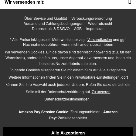
Wir versenden mit:
Über Service und Qualität
Verpackungsverordnung
Versand und Zahlungsbedingungen
Widerrufsrecht
Datenschutz & DSGVO
AGB
Impressum
* Alle Preise inkl. gesetzl. Mehrwertsteuer zzgl.
Versandkosten
und ggf.
Nachnahmegebühren, wenn nicht anders beschrieben
Higher Heels - All Rights Reserved. Design by
TC-Innovations GmbH
Wir verwenden Cookies. Einige davon sind technisch notwendig (z.B. für den
Warenkorb), andere helfen uns, unser Angebot zu verbessern und Ihnen ein
besseres Nutzererlebnis zu bieten.
Folgende Cookies akzeptieren Sie mit einem Klick auf Alle akzeptieren.
Barrierefrei Hilfswerkzeuge
Weitere Informationen finden Sie in den Privatsphäre-Einstellungen, dort
Kontrast +
können Sie Ihre Auswahl auch jederzeit ändern. Rufen Sie dazu einfach die
Links hervorheben
Seite mit der Datenschutzerklärung auf.
Zu unseren
Größerer Text
Zeichen-Abstand
Datenschutzbestimmungen.
Schriftart
Zusätzliche Beschreibung
Amazon Pay Session Cookie:
Zahlungsanbieter ,
Amazon
Animationen pausieren
Pay:
Zahlungsanbieter
Lese-Führung
Navigation per Tab-Taste
Alle Akzeptieren
Mauszeiger