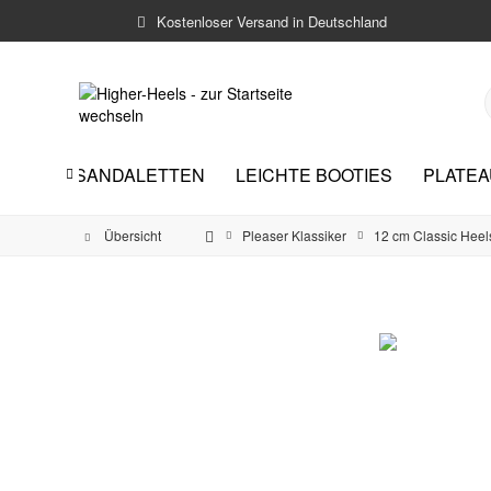
Kostenloser Versand in Deutschland
GH HEEL-SANDALETTEN
LEICHTE BOOTIES
PLATEA

Übersicht
Pleaser Klassiker
12 cm Classic Heel