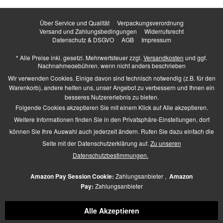
Über Service und Qualität
Verpackungsverordnung
Versand und Zahlungsbedingungen
Widerrufsrecht
Datenschutz & DSGVO
AGB
Impressum
* Alle Preise inkl. gesetzl. Mehrwertsteuer zzgl.
Versandkosten
und ggf.
Nachnahmegebühren, wenn nicht anders beschrieben
Higher Heels - All Rights Reserved. Design by
TC-Innovations GmbH
Wir verwenden Cookies. Einige davon sind technisch notwendig (z.B. für den
Warenkorb), andere helfen uns, unser Angebot zu verbessern und Ihnen ein
besseres Nutzererlebnis zu bieten.
Folgende Cookies akzeptieren Sie mit einem Klick auf Alle akzeptieren.
Barrierefrei Hilfswerkzeuge
Weitere Informationen finden Sie in den Privatsphäre-Einstellungen, dort
Kontrast +
können Sie Ihre Auswahl auch jederzeit ändern. Rufen Sie dazu einfach die
Links hervorheben
Seite mit der Datenschutzerklärung auf.
Zu unseren
Größerer Text
Zeichen-Abstand
Datenschutzbestimmungen.
Schriftart
Zusätzliche Beschreibung
Amazon Pay Session Cookie:
Zahlungsanbieter ,
Amazon
Animationen pausieren
Pay:
Zahlungsanbieter
Lese-Führung
Navigation per Tab-Taste
Alle Akzeptieren
Mauszeiger