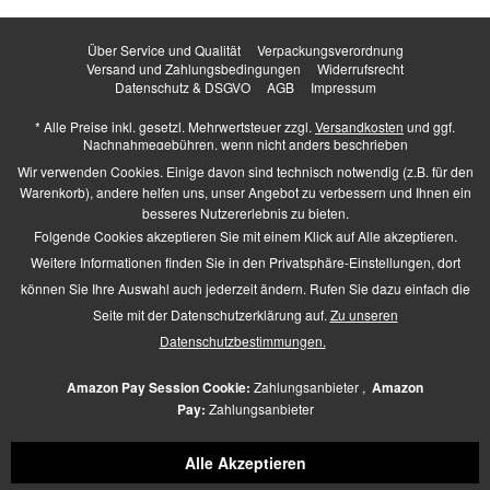
Über Service und Qualität
Verpackungsverordnung
Versand und Zahlungsbedingungen
Widerrufsrecht
Datenschutz & DSGVO
AGB
Impressum
* Alle Preise inkl. gesetzl. Mehrwertsteuer zzgl.
Versandkosten
und ggf.
Nachnahmegebühren, wenn nicht anders beschrieben
Higher Heels - All Rights Reserved. Design by
TC-Innovations GmbH
Wir verwenden Cookies. Einige davon sind technisch notwendig (z.B. für den
Warenkorb), andere helfen uns, unser Angebot zu verbessern und Ihnen ein
besseres Nutzererlebnis zu bieten.
Folgende Cookies akzeptieren Sie mit einem Klick auf Alle akzeptieren.
Barrierefrei Hilfswerkzeuge
Weitere Informationen finden Sie in den Privatsphäre-Einstellungen, dort
Kontrast +
können Sie Ihre Auswahl auch jederzeit ändern. Rufen Sie dazu einfach die
Links hervorheben
Seite mit der Datenschutzerklärung auf.
Zu unseren
Größerer Text
Zeichen-Abstand
Datenschutzbestimmungen.
Schriftart
Zusätzliche Beschreibung
Amazon Pay Session Cookie:
Zahlungsanbieter ,
Amazon
Animationen pausieren
Pay:
Zahlungsanbieter
Lese-Führung
Navigation per Tab-Taste
Alle Akzeptieren
Mauszeiger