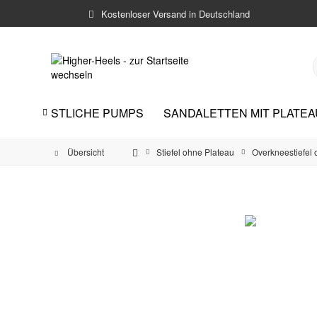
Kostenloser Versand in Deutschland
UXE
FESTLICHE PUMPS
SANDALETTEN MIT PLATEA

Übersicht
Stiefel ohne Plateau
Overkneestiefel 