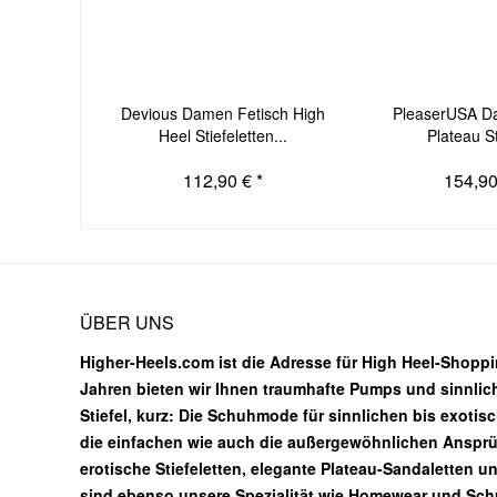
Devious Damen Fetisch High
PleaserUSA 
Heel Stiefeletten...
Plateau Sti
112,90 € *
154,90
ÜBER UNS
Higher-Heels.com ist die Adresse für High Heel-Shoppin
Jahren bieten wir Ihnen traumhafte Pumps und sinnlic
Stiefel, kurz: Die Schuhmode für sinnlichen bis exotis
die einfachen wie auch die außergewöhnlichen Ansprüc
erotische Stiefeletten, elegante Plateau-Sandaletten u
sind ebenso unsere Spezialität wie Homewear und Sc