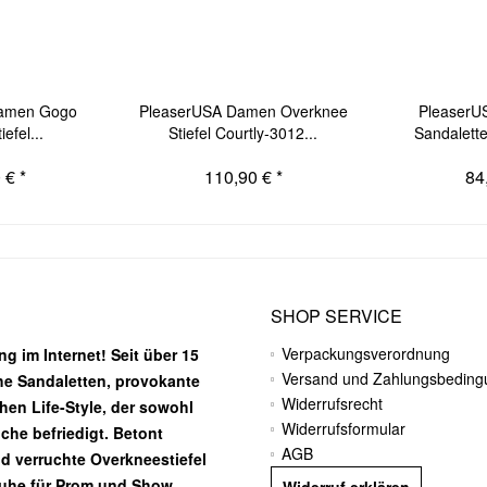
Damen Gogo
PleaserUSA Damen Overknee
PleaserU
efel...
Stiefel Courtly-3012...
Sandalett
 € *
110,90 € *
84
SHOP SERVICE
Verpackungsverordnung
g im Internet! Seit über 15
Versand und Zahlungsbedin
he Sandaletten, provokante
Widerrufsrecht
chen Life-Style, der sowohl
Widerrufsformular
he befriedigt. Betont
AGB
nd verruchte Overkneestiefel
huhe für Prom und Show.