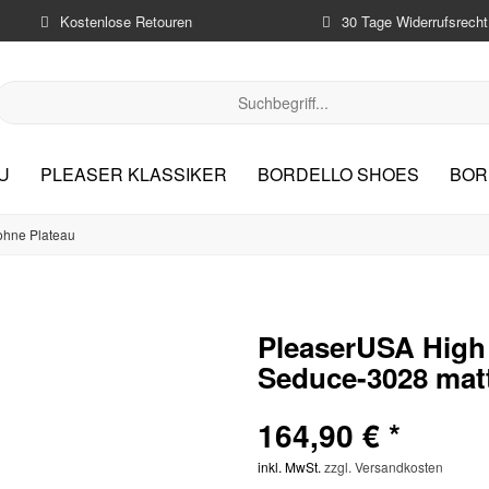
Kostenlose Retouren
30 Tage Widerrufsrecht
U
PLEASER KLASSIKER
BORDELLO SHOES
BOR
ohne Plateau
PleaserUSA High 
Seduce-3028 mat
164,90 € *
inkl. MwSt.
zzgl. Versandkosten