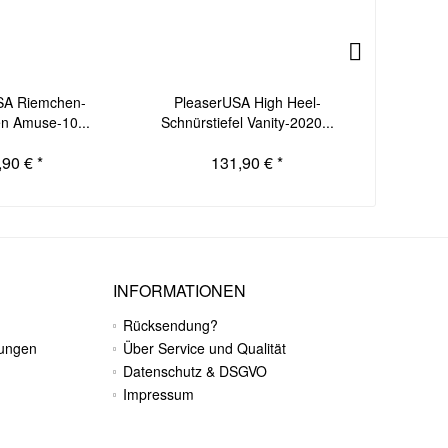
SA Riemchen-
PleaserUSA High Heel-
Please
en Amuse-10...
Schnürstiefel Vanity-2020...
Kniesti
,90 € *
131,90 € *
INFORMATIONEN
Rücksendung?
gungen
Über Service und Qualität
Datenschutz & DSGVO
Impressum