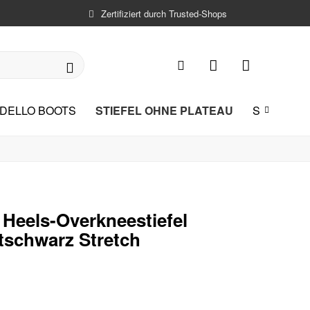
Zertifiziert durch Trusted-Shops
STIEFEL OHNE PLATEAU
DELLO BOOTS
STIEFEL M

Heels-Overkneestiefel
tschwarz Stretch