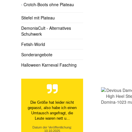
Crotch-Boots ohne Plateau
Stiefel mit Plateau
DemoniaCult - Alternatives
Schuhwerk
Fetish-World
Sonderangebote
Halloween Karneval Fasching
Die Größe hat leider nicht
gepasst, also habe ich einen
Umtausch angefragt, die
Leute waren nett u...
Datum der Veröffentlichung:
10.10.2025