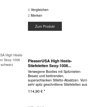
Vergleichen
Merken
Zum Produkt
PleaserUSA High Heels-
Stiefeletten Sexy-1006...
Verwegene Booties mit Spitznieten-
Besatz und betörenden,
superschlanken Stiletto-Absätzen. Vorn
sehr spitz geschnittene Stiefeletten aus
Hochglanz-Lackleder-Imitat für das
114,90 € *
perfekte Lack- oder Latex-Outfit. Mit
Reißverschluß auf der...