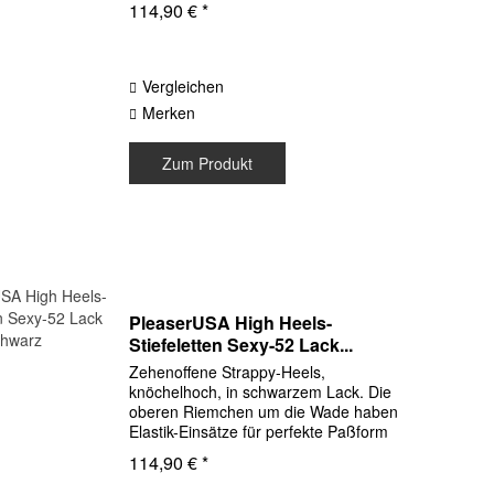
114,90 € *
Ausziehen. Obermaterial Kunstleder
Sohle aus Kunststoff...
Vergleichen
Merken
Zum Produkt
PleaserUSA High Heels-
Stiefeletten Sexy-52 Lack...
Zehenoffene Strappy-Heels,
knöchelhoch, in schwarzem Lack. Die
oberen Riemchen um die Wade haben
Elastik-Einsätze für perfekte Paßform
und Halt. Mit Zipper an der Wade
114,90 € *
entlang. Obermaterial Synthetik Lack
schwarz Sohle aus Kunststoff...