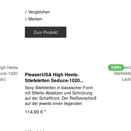
Vergleichen
Merken
Zum Produkt
TIPP!
PleaserUSA High Heels-
Stiefeletten Seduce-1020...
Sexy Stiefeletten in klassischer Form
mit Stiletto-Absätzen und Schnürung
auf der Schaftfront. Der Reißverschluß
auf der jeweils innen liegenden
Schaftseite erleichtert das An- und
114,90 € *
Ausziehen enorm. Obermaterial
Kunstleder schwarz Sohle...