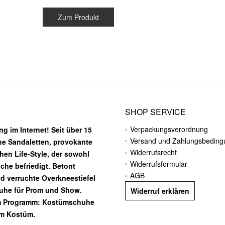
Zum Produkt
SHOP SERVICE
Verpackungsverordnung
g im Internet! Seit über 15
Versand und Zahlungsbedin
he Sandaletten, provokante
Widerrufsrecht
chen Life-Style, der sowohl
Widerrufsformular
he befriedigt. Betont
AGB
nd verruchte Overkneestiefel
huhe für Prom und Show.
Widerruf erklären
m Programm: Kostümschuhe
em Kostüm.