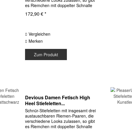
verschiedene Looks zulassen, so gibt
es Riemchen mit doppelter Schnalle
und abschließbaren Riemchen samt
172,90 € *
kleinen funktionierenden Vorhänge-
Schlössern. Die...
Vergleichen
Merken
Zum Produkt
Devious Damen Fetisch High
Heel Stiefeletten...
Schnür-Stiefeletten mit insgesamt drei
austauschbaren Riemen-Paaren, die
verschiedene Looks zulassen, so gibt
es Riemchen mit doppelter Schnalle
und abschließbaren Riemchen samt