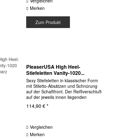
Vergleichen
Merken
Zum Produkt
PleaserUSA High Heel-
Stiefeletten Vanity-1020...
Sexy Stiefeletten in klassischer Form
mit Stiletto-Absätzen und Schnürung
auf der Schaftfront. Der Reißverschluß
auf der jeweils innen liegenden
Schaftseite erleichtert das An- und
114,90 € *
Ausziehen enorm. Obermaterial
Synthetik Lack schwarz...
Vergleichen
Merken