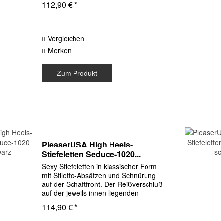
112,90 € *
kleinen funktionierenden Vorhänge-
Schlössern. Die...
Vergleichen
Merken
Zum Produkt
PleaserUSA High Heels-
Stiefeletten Seduce-1020...
Sexy Stiefeletten in klassischer Form
mit Stiletto-Absätzen und Schnürung
auf der Schaftfront. Der Reißverschluß
auf der jeweils innen liegenden
Schaftseite erleichtert das An- und
114,90 € *
Ausziehen enorm. Obermaterial
Synthetik Lack schwarz...