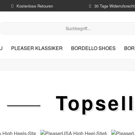
Kostenlose Retouren
30 Tage Widerrufsrecht
U
PLEASER KLASSIKER
BORDELLO SHOES
BOR
Topsel