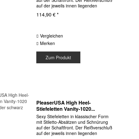
auf der Schaftfront. Der Reißverschluß
auf der jeweils innen liegenden
Schaftseite erleichtert das An- und
114,90 € *
Ausziehen enorm. Obermaterial
Synthetik Lack Sohle aus...
Vergleichen
Merken
Zum Produkt
PleaserUSA High Heel-
Stiefeletten Vanity-1020...
Sexy Stiefeletten in klassischer Form
mit Stiletto-Absätzen und Schnürung
auf der Schaftfront. Der Reißverschluß
auf der jeweils innen liegenden
Schaftseite erleichtert das An- und