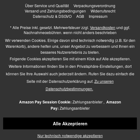
Über Service und Qualität
Verpackungsverordnung
Versand und Zahlungsbedingungen
Widerrufsrecht
Datenschutz & DSGVO
AGB
Impressum
* Alle Preise inkl. gesetzl. Mehrwertsteuer zzgl.
Versandkosten
und ggf.
Nachnahmegebühren, wenn nicht anders beschrieben
Higher Heels - All Rights Reserved. Design by
TC-Innovations GmbH
Wir verwenden Cookies. Einige davon sind technisch notwendig (z.B. für den
Warenkorb), andere helfen uns, unser Angebot zu verbessern und Ihnen ein
besseres Nutzererlebnis zu bieten.
Folgende Cookies akzeptieren Sie mit einem Klick auf Alle akzeptieren.
Barrierefrei Hilfswerkzeuge
Weitere Informationen finden Sie in den Privatsphäre-Einstellungen, dort
Kontrast +
können Sie Ihre Auswahl auch jederzeit ändern. Rufen Sie dazu einfach die
Links hervorheben
Seite mit der Datenschutzerklärung auf.
Zu unseren
Größerer Text
Zeichen-Abstand
Datenschutzbestimmungen.
Schriftart
Zusätzliche Beschreibung
Amazon Pay Session Cookie:
Zahlungsanbieter ,
Amazon
Animationen pausieren
Pay:
Zahlungsanbieter
Lese-Führung
Navigation per Tab-Taste
Alle Akzeptieren
Mauszeiger
Icon verschieben
Nur technisch notwendige akzeptieren
Seiten-Struktur