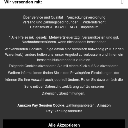
Wir versenden mit:
Über Service und Qualität
Verpackungsverordnung
Versand und Zahlungsbedingungen
Widerrufsrecht
Datenschutz & DSGVO
AGB
Impressum
* Alle Preise inkl. gesetzl. Mehrwertsteuer zzgl.
Versandkosten
und ggf.
Nachnahmegebühren, wenn nicht anders beschrieben
Higher Heels - All Rights Reserved. Design by
TC-Innovations GmbH
Wir verwenden Cookies. Einige davon sind technisch notwendig (z.B. für den
Warenkorb), andere helfen uns, unser Angebot zu verbessern und Ihnen ein
besseres Nutzererlebnis zu bieten.
Folgende Cookies akzeptieren Sie mit einem Klick auf Alle akzeptieren.
Barrierefrei Hilfswerkzeuge
Weitere Informationen finden Sie in den Privatsphäre-Einstellungen, dort
Kontrast +
können Sie Ihre Auswahl auch jederzeit ändern. Rufen Sie dazu einfach die
Links hervorheben
Seite mit der Datenschutzerklärung auf.
Zu unseren
Größerer Text
Zeichen-Abstand
Datenschutzbestimmungen.
Schriftart
Zusätzliche Beschreibung
Amazon Pay Session Cookie:
Zahlungsanbieter ,
Amazon
Animationen pausieren
Pay:
Zahlungsanbieter
Lese-Führung
Navigation per Tab-Taste
Alle Akzeptieren
Mauszeiger